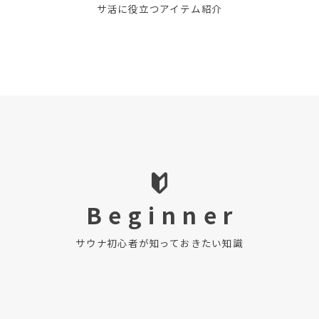
サ活に役立つアイテム紹介
B e g i n n e r
サウナ初心者が知っておきたい知識