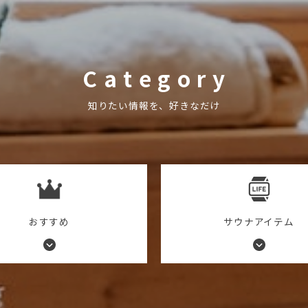
C a t e g o r y
知りたい情報を、好きなだけ
おすすめ
サウナアイテム